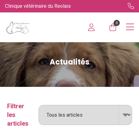
Clinique vétérinaire du Reolais
0
Actualités
Filtrer
les
articles