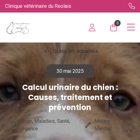
Clinique vétérinaire du Reolais
0
chevron_left
Toutes les actualités
30 mai 2025
Calcul urinaire du chien :
Causes, traitement et
prévention
Chien, Maladies, Santé,
Mélany
bookmark_border
edit
Urgence
Marchal