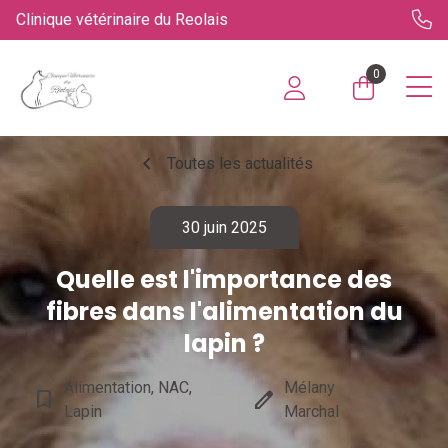
Clinique vétérinaire du Reolais
0
chevron_left
Toutes les actualités
30 juin 2025
Quelle est l'importance des
fibres dans l'alimentation du
lapin ?
Alimentation, NAC,
Mélany
bookmark_border
edit
Lapin
Marchal