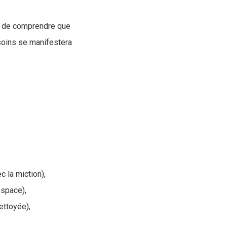
ial de comprendre que
esoins se manifestera
 la miction),
espace),
ettoyée),