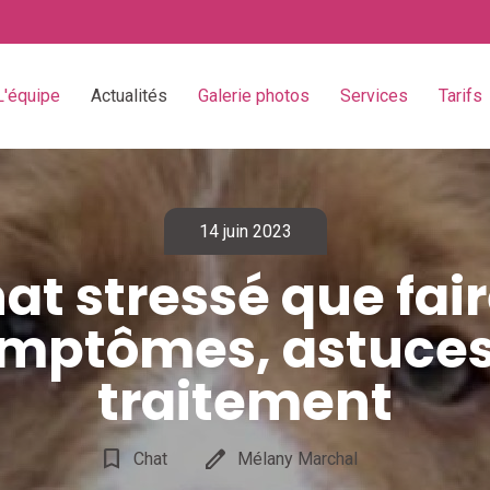
L'équipe
Actualités
Galerie photos
Services
Tarifs
14 juin 2023
at stressé que fair
mptômes, astuces
traitement
bookmark_border
edit
Chat
Mélany Marchal