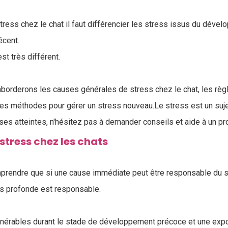
tress chez le chat il faut différencier les stress issus du déve
écent.
est très différent.
 aborderons les causes générales de stress chez le chat, les rè
 les méthodes pour gérer un stress nouveau.Le stress est un suje
s atteintes, n'hésitez pas à demander conseils et aide à un pr
tress chez les chats
mprendre que si une cause immédiate peut être responsable du s
lus profonde est responsable.
lnérables durant le stade de développement précoce et une expos