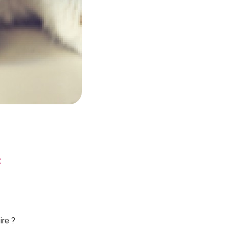
t
ire ?