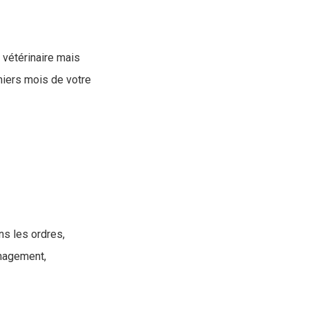
e vétérinaire mais
miers mois de votre
ns les ordres,
énagement,