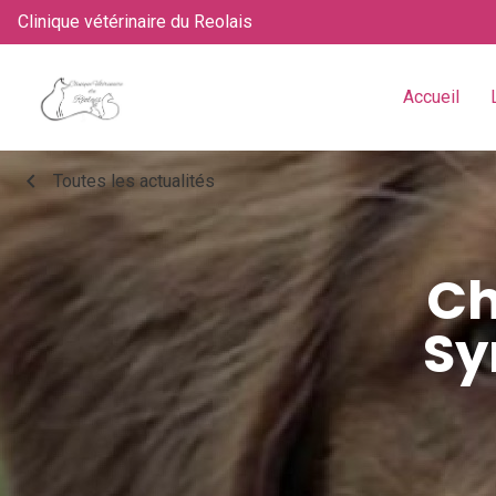
Clinique vétérinaire du Reolais
Accueil
chevron_left
Toutes les actualités
Ch
Sy