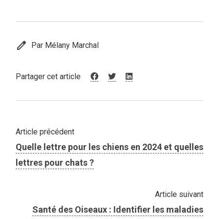
edit
Par Mélany Marchal
Partager cet article
Article précédent
Quelle lettre pour les chiens en 2024 et quelles
lettres pour chats ?
Article suivant
Santé des Oiseaux : Identifier les maladies