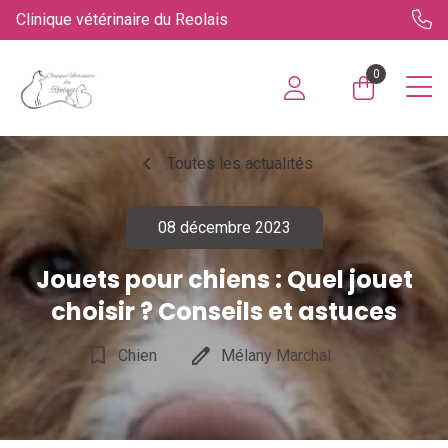
Clinique vétérinaire du Reolais
0
chevron_left
Toutes les actualités
08 décembre 2023
Jouets pour chiens : Quel jouet
choisir ? Conseils et astuces
bookmark_border
edit
Chien
Mélany Marchal