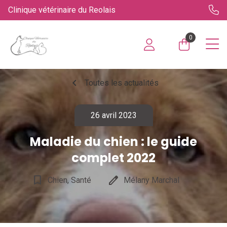
Clinique vétérinaire du Reolais
0
chevron_left
Toutes les actualités
26 avril 2023
Maladie du chien : le guide
complet 2022
bookmark_border
edit
Chien, Santé
Mélany Marchal