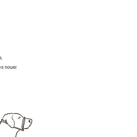
,
es nouer.