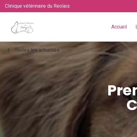
Clinique vétérinaire du Reolais
Accueil
chevron_left
Toutes les actualités
Pre
C