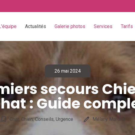
L'équipe
Actualités
Galerie photos
Services
Tarifs
26 mai 2024
miers secours Chie
hat : Guide compl
bookmark_border
edit
Chat, Chien, Conseils, Urgence
Mélany Marchal