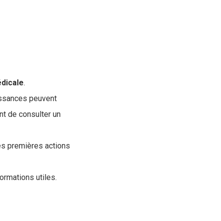
dicale
.
issances peuvent
ant de consulter un
les premières actions
rmations utiles.