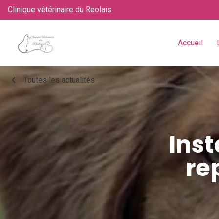
Clinique vétérinaire du Reolais
Accueil
chevron_left
Toutes les actualités
Inst
re