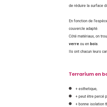
de réduire la surface 
En fonction de l'espèce
couvercle adapté.
Côté matériaux, on tro
verre
ou en
bois
.
I
ls ont chacun leurs ca
Terrarium en b
+ esthetique,
+ peut être percé p
+ bonne isolation 