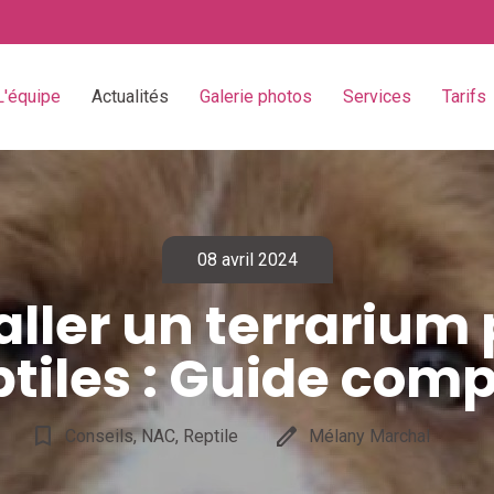
L'équipe
Actualités
Galerie photos
Services
Tarifs
08 avril 2024
aller un terrarium
ptiles : Guide comp
bookmark_border
edit
Conseils, NAC, Reptile
Mélany Marchal