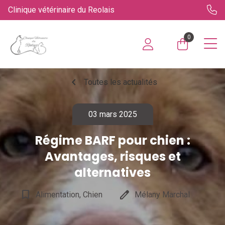
Clinique vétérinaire du Reolais
0
chevron_left
Toutes les actualités
03 mars 2025
Régime BARF pour chien :
Avantages, risques et
alternatives
bookmark_border
edit
Alimentation, Chien
Mélany Marchal