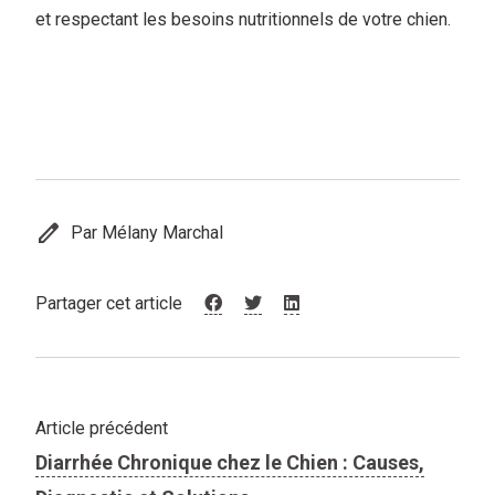
et respectant les besoins nutritionnels de votre chien.
edit
Par Mélany Marchal
Partager cet article
Article précédent
Diarrhée Chronique chez le Chien : Causes,