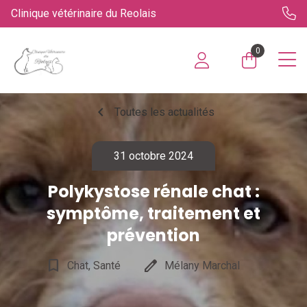
Clinique vétérinaire du Reolais
0
chevron_left
Toutes les actualités
31 octobre 2024
Polykystose rénale chat :
symptôme, traitement et
prévention
bookmark_border
edit
Chat, Santé
Mélany Marchal