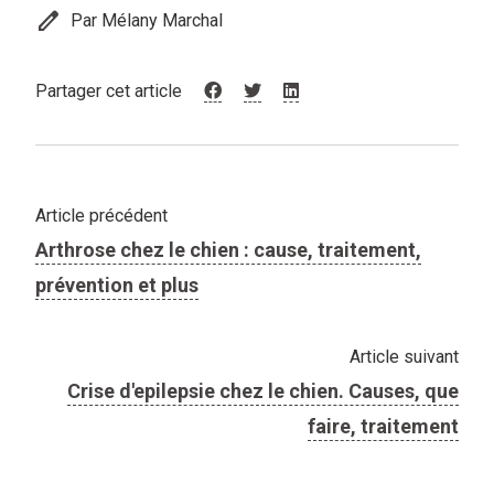
edit
Par Mélany Marchal
Partager cet article
Article précédent
Arthrose chez le chien : cause, traitement,
prévention et plus
Article suivant
Crise d'epilepsie chez le chien. Causes, que
faire, traitement