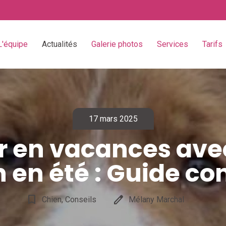
L'équipe
Actualités
Galerie photos
Services
Tarifs
17 mars 2025
ir en vacances ave
 en été : Guide c
bookmark_border
edit
Chien, Conseils
Mélany Marchal