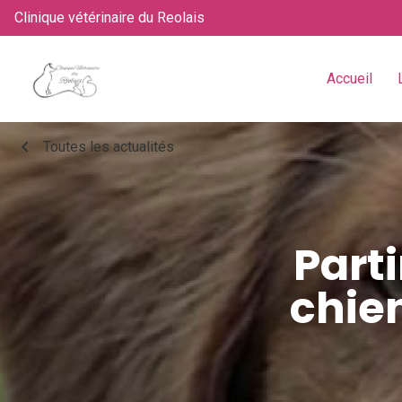
Clinique vétérinaire du Reolais
Accueil
chevron_left
Toutes les actualités
Part
chien