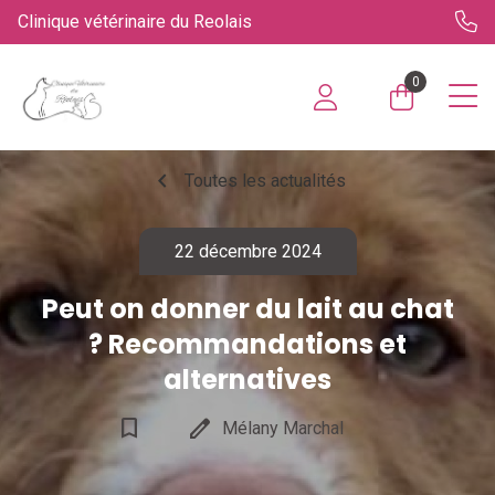
Clinique vétérinaire du Reolais
0
chevron_left
Toutes les actualités
22 décembre 2024
Peut on donner du lait au chat
? Recommandations et
alternatives
bookmark_border
edit
Mélany Marchal