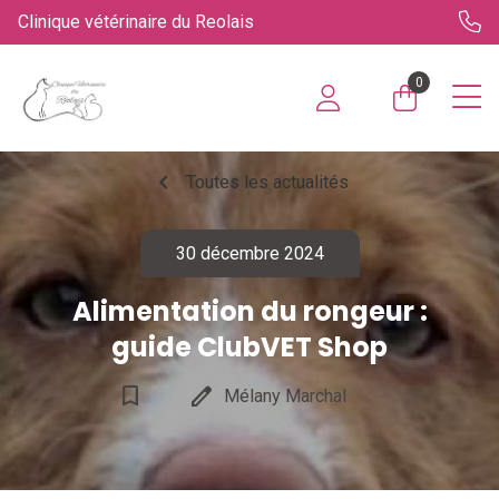
Clinique vétérinaire du Reolais
0
chevron_left
Toutes les actualités
30 décembre 2024
Alimentation du rongeur :
guide ClubVET Shop
bookmark_border
edit
Mélany Marchal