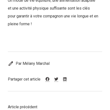
Un mode de vie équilibré, une alimentation adaptée
et une activité physique suffisante sont les clés
pour garantir à votre compagnon une vie longue et en
pleine forme !
edit
Par Mélany Marchal
Partager cet article
Article précédent