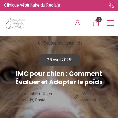
Clinique vétérinaire du Reolais
0
chevron_left
Toutes les actualités
28 avril 2025
IMC pour chien : Comment
Évaluer et Adapter le poids
Alimentation, Chien,
Mélany
bookmark_border
edit
Conseils, Santé
Marchal