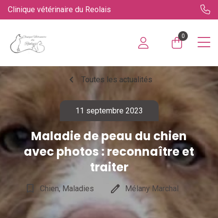
Clinique vétérinaire du Reolais
0
chevron_left
Toutes les actualités
11 septembre 2023
Maladie de peau du chien
avec photos : reconnaître et
traiter
bookmark_border
edit
Chien, Maladies
Mélany Marchal