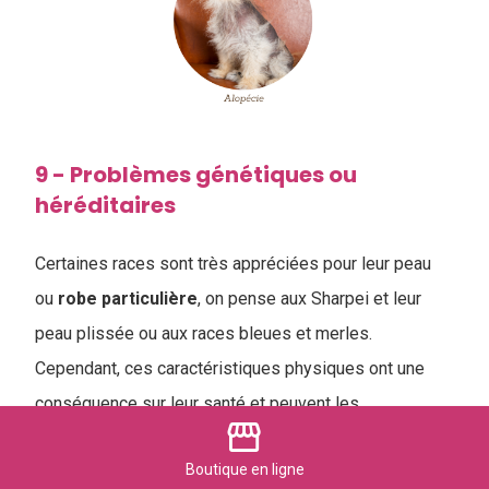
9 - Problèmes génétiques ou
héréditaires
Certaines races sont très appréciées pour leur peau
ou
robe
particulière
, on pense aux Sharpei et leur
peau plissée ou aux races bleues et merles.
Cependant, ces caractéristiques physiques ont une
conséquence sur leur santé et peuvent les
storefront
prédisposer à des pathologies
.
Boutique
en ligne