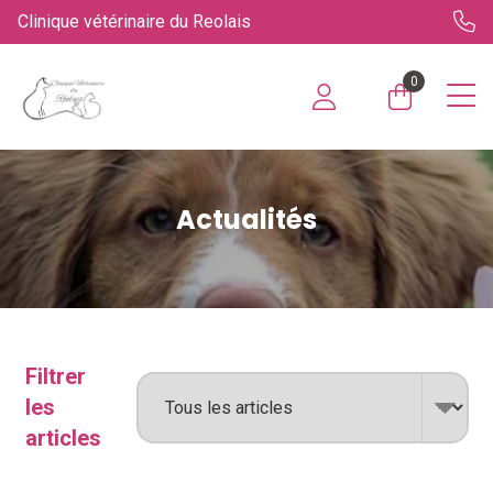
Clinique vétérinaire du Reolais
0
Actualités
Filtrer
les
articles