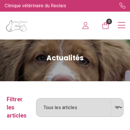
Clinique vétérinaire du Reolais
0
Actualités
Filtrer
les
articles