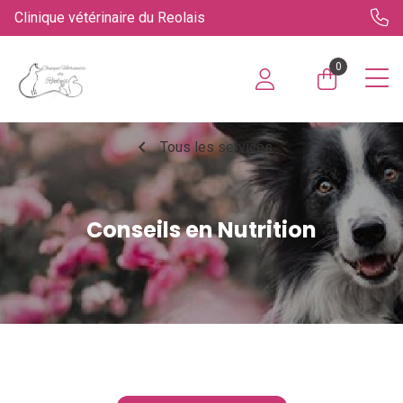
Clinique vétérinaire du Reolais
0
chevron_left
Tous les services
Conseils en Nutrition