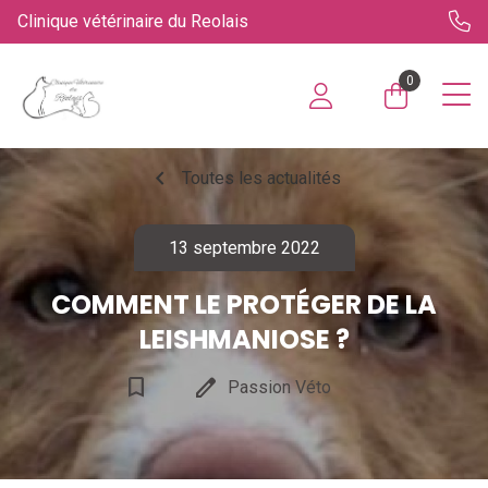
Clinique vétérinaire du Reolais
0
chevron_left
Toutes les actualités
13 septembre 2022
COMMENT LE PROTÉGER DE LA
LEISHMANIOSE ?
bookmark_border
edit
Passion Véto