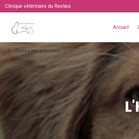
Clinique vétérinaire du Reolais
Accueil
chevron_left
Toutes les actualités
L