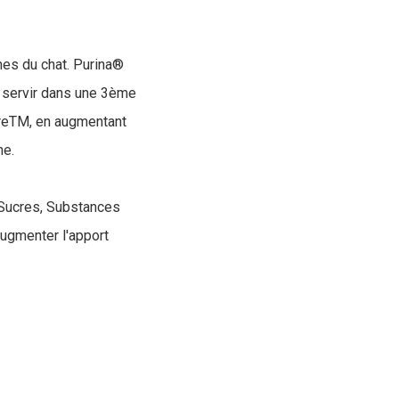
ines du chat. Purina®
à servir dans une 3ème
CareTM, en augmentant
ne.
, Sucres, Substances
ugmenter l'apport