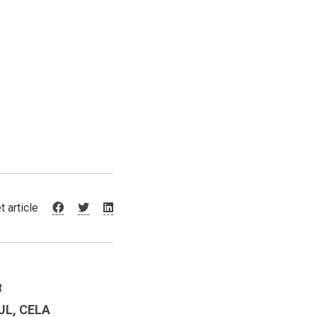
t article
t
UL, CELA