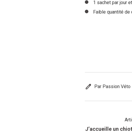
1 sachet par jour 
Faible quantité de
edit
Par Passion Véto
Art
J’accueille un chi