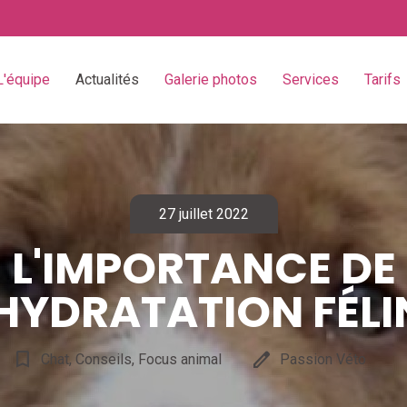
L'équipe
Actualités
Galerie photos
Services
Tarifs
27 juillet 2022
L'IMPORTANCE DE
'HYDRATATION FÉLI
bookmark_border
edit
Chat, Conseils, Focus animal
Passion Véto